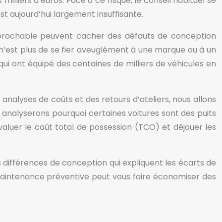
lliers d’euros. Face à ce risque, le conseil habituel se
est aujourd’hui largement insuffisante.
éprochable peuvent cacher des défauts de conception
 n’est plus de se fier aveuglément à une marque ou à un
ui ont équipé des centaines de milliers de véhicules en
nalyses de coûts et des retours d’ateliers, nous allons
s analyserons pourquoi certaines voitures sont des puits
valuer le coût total de possession (TCO) et déjouer les
es différences de conception qui expliquent les écarts de
a maintenance préventive peut vous faire économiser des