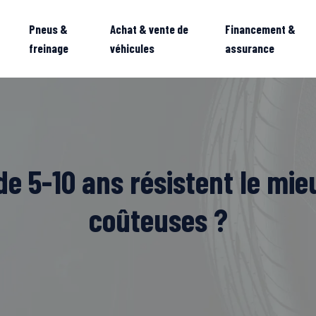
Pneus &
Achat & vente de
Financement &
freinage
véhicules
assurance
de 5-10 ans résistent le mi
coûteuses ?