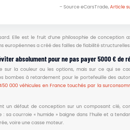
– Source eCarsTrade,
Article s
rd. Elle est le fruit d’une philosophie de conception 
s européennes a créé des failles de fiabilité structurelles
éviter absolument pour ne pas payer 5000 € de r
e sur la couleur ou les options, mais sur ce qui se ca
es bombes à retardement pour le portefeuille des automo
450 000 véhicules en France touchés par la surconsomm
t un défaut de conception sur un composant clé, comm
a courroie « humide » baigne dans l’huile et a tendance
ée, voire une casse moteur.