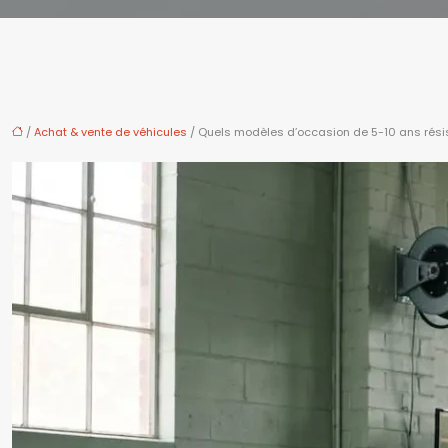
/
Achat & vente de véhicules
/ Quels modèles d’occasion de 5-10 ans rési