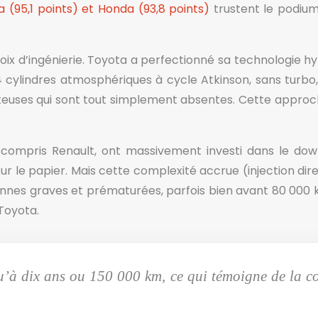
a (95,1 points) et Honda (93,8 points)
trustent le podium
hoix d’ingénierie. Toyota a perfectionné sa technologie h
 cylindres atmosphériques à cycle Atkinson, sans turbo
teuses qui sont tout simplement absentes. Cette approch
 compris Renault, ont massivement investi dans le do
ur le papier. Mais cette complexité accrue (injection di
annes graves et prématurées, parfois bien avant 80 000 
Toyota.
u’à dix ans ou 150 000 km, ce qui témoigne de la co