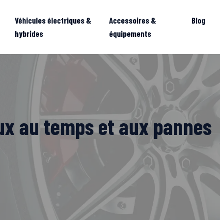
Véhicules électriques &
Accessoires &
Blog
hybrides
équipements
eux au temps et aux pannes