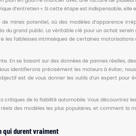
plan en gouffre financier avec une facture de plusieurs mi
rique d’entretien ». Si cette étape est indispensable, elle 
 de mines potentiel, où des modèles d’apparence irr
s du grand public. La véritable clé pour un achat serein
les faiblesses intrinsèques de certaines motorisations q
e. En se basant sur des données de pannes réelles, des a
Nous identifierons précisément les moteurs à éviter, nou
objectif est de vous donner les outils d’un expert pour é
 critiques de la fiabilité automobile. Vous découvrirez l
tien réels des modèles les plus populaires, et comment l
n qui durent vraiment