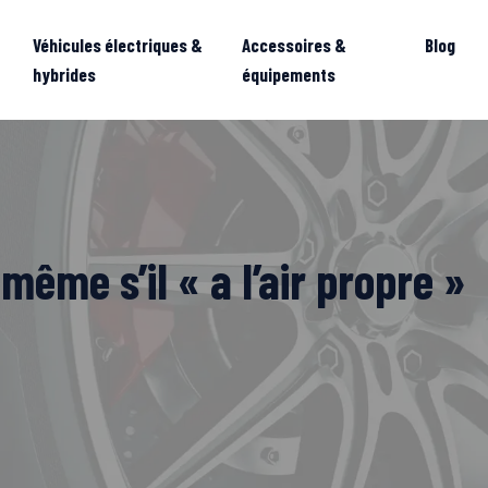
Véhicules électriques &
Accessoires &
Blog
hybrides
équipements
même s’il « a l’air propre »