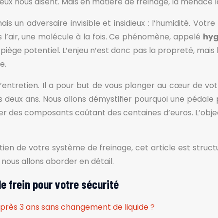
x nous disent. Mais en matière de freinage, la menace la p
s un adversaire invisible et insidieux : l’humidité. Vot
ns l’air, une molécule à la fois. Ce phénomène, appelé
hyg
n piège potentiel. L’enjeu n’est donc pas la propreté, ma
e.
d’entretien. Il a pour but de vous plonger au cœur de v
 deux ans. Nous allons démystifier pourquoi une pédal
des composants coûtant des centaines d’euros. L’objecti
tien de votre système de freinage, cet article est struc
 nous allons aborder en détail.
e frein pour votre sécurité
après 3 ans sans changement de liquide ?