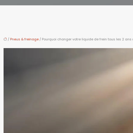
/
Pneus & freinage
/ Pourquoi changer votre liquide de frein tous les 2 ans mê