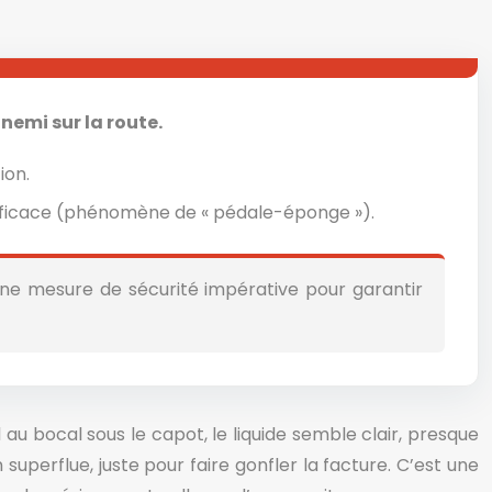
nnemi sur la route.
ion.
nefficace (phénomène de « pédale-éponge »).
 une mesure de sécurité impérative pour garantir
l au bocal sous le capot, le liquide semble clair, presque
erflue, juste pour faire gonfler la facture. C’est une