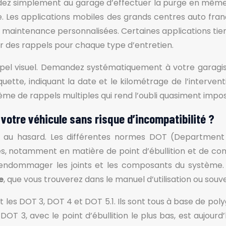
andez simplement au garage d’effectuer la purge en même 
vice. Les applications mobiles des grands centres auto f
de maintenance personnalisées. Certaines applications tie
 des rappels pour chaque type d’entretien.
appel visuel. Demandez systématiquement à votre garagi
tiquette, indiquant la date et le kilométrage de l’inter
me de rappels multiples qui rend l’oubli quasiment impos
 votre véhicule sans risque d’incompatibilité ?
issé au hasard. Les différentes normes DOT (Departmen
, notamment en matière de point d’ébullition et de comp
si endommager les joints et les composants du système. 
e
, que vous trouverez dans le manuel d’utilisation ou souve
nt les DOT 3, DOT 4 et DOT 5.1. Ils sont tous à base de pol
T 3, avec le point d’ébullition le plus bas, est aujourd