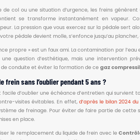
e col ou une situation d’urgence, les freins génèrent u
l contient se transforme instantanément en vapeur. C
 vapeur. La pression que vous exercez sur la pédale sert a
 : votre pédale devient molle, s’enfonce jusqu’au plancher,
 propre » est un faux ami. La contamination par l’eau est 
une question d’esthétique, mais une intervention prév
s de conduite et éviter la formation de ce
gaz compressi
 frein sans l’oublier pendant 5 ans ?
l est facile d’oublier une échéance d’entretien qui survien
ontre-visites évitables. En effet,
d’après le bilan 2024 d
ystème de freinage. Pour éviter de faire partie de cette 
mises en place.
niser le remplacement du liquide de frein avec le
Contrôl