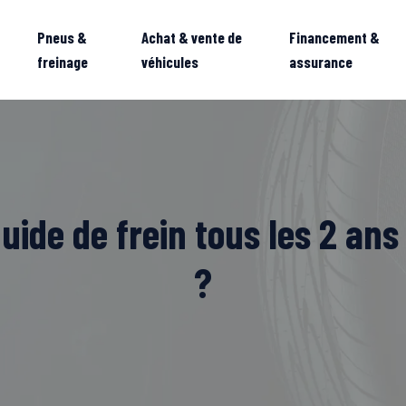
Pneus &
Achat & vente de
Financement &
freinage
véhicules
assurance
ide de frein tous les 2 ans 
?