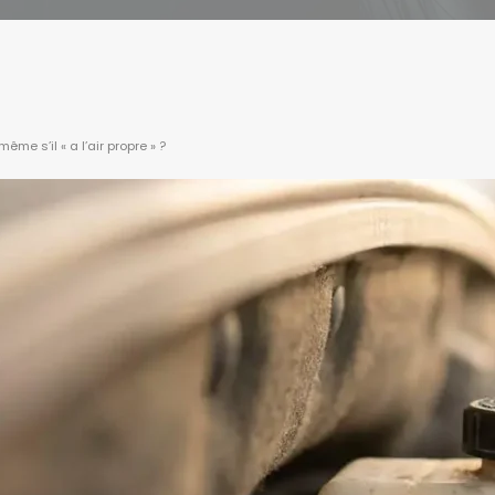
me s’il « a l’air propre » ?