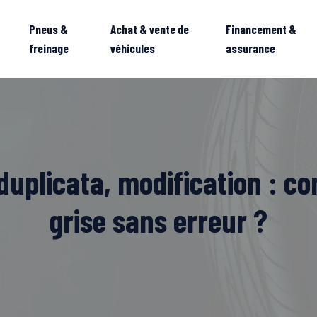
Pneus &
Achat & vente de
Financement &
freinage
véhicules
assurance
uplicata, modification : c
grise sans erreur ?