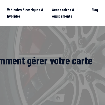
Véhicules électriques &
Accessoires &
Blog
hybrides
équipements
omment gérer votre carte