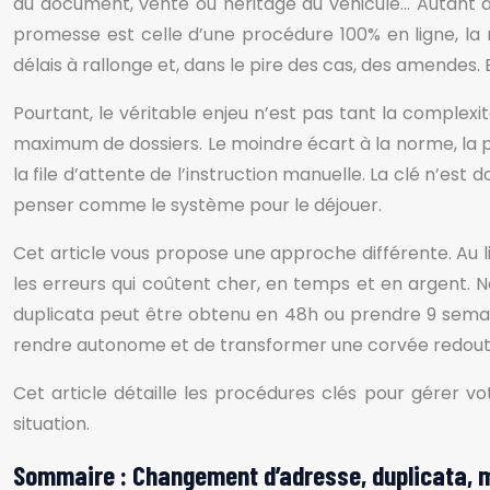
du document, vente ou héritage du véhicule… Autant de
promesse est celle d’une procédure 100% en ligne, la
délais à rallonge et, dans le pire des cas, des amend
Pourtant, le véritable enjeu n’est pas tant la comple
maximum de dossiers. Le moindre écart à la norme, la p
la file d’attente de l’instruction manuelle. La clé n’es
penser comme le système pour le déjouer.
Cet article vous propose une approche différente. Au l
les erreurs qui coûtent cher, en temps et en argent.
duplicata peut être obtenu en 48h ou prendre 9 semai
rendre autonome et de transformer une corvée redouté
Cet article détaille les procédures clés pour gérer v
situation.
Sommaire : Changement d’adresse, duplicata, m