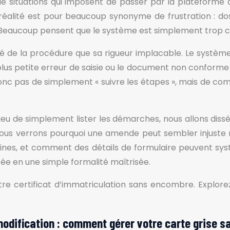
 situations qui imposent de passer par la plateforme de
 réalité est pour beaucoup synonyme de frustration : 
es. Beaucoup pensent que le système est simplement trop 
xité de la procédure que sa rigueur implacable. Le systè
lus petite erreur de saisie ou le document non conforme
t donc pas de simplement « suivre les étapes », mais de com
ieu de simplement lister les démarches, nous allons diss
 Nous verrons pourquoi une amende peut sembler injuste
nes, et comment des détails de formulaire peuvent syst
e en une simple formalité maîtrisée.
otre certificat d’immatriculation sans encombre. Explore
odification : comment gérer votre carte grise sa