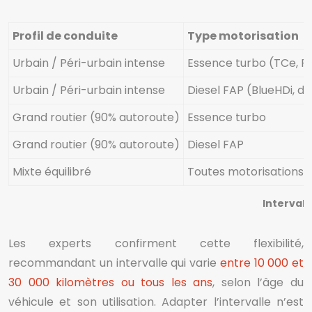
Profil de conduite
Type motorisation
Urbain / Péri-urbain intense
Essence turbo (TCe, P
Urbain / Péri-urbain intense
Diesel FAP (BlueHDi, dC
Grand routier (90% autoroute)
Essence turbo
Grand routier (90% autoroute)
Diesel FAP
Mixte équilibré
Toutes motorisations
Intervall
Les experts confirment cette flexibilité,
recommandant un intervalle qui varie
entre 10 000 et
30 000 kilomètres ou tous les ans
, selon l’âge du
véhicule et son utilisation. Adapter l’intervalle n’est