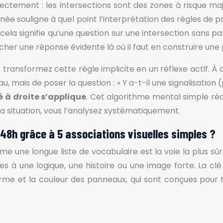
irectement : les intersections sont des zones à risque ma
née souligne à quel point l’interprétation des règles de
ela signifie qu’une question sur une intersection sans 
her une réponse évidente là où il faut en construire une
: transformez cette règle implicite en un réflexe actif. 
mais de poser la question : « Y a-t-il une signalisation (p
té à droite s’applique
. Cet algorithme mental simple réd
s la situation, vous l’analysez systématiquement.
48h grâce à 5 associations visuelles simples ?
e longue liste de vocabulaire est la voie la plus sûre 
es à une logique, une histoire ou une image forte. La clé
forme et la couleur des panneaux, qui sont conçues po