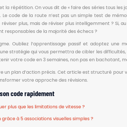
t la répétition. On vous dit de « faire des séries tous les j
l. Le code de la route n’est pas un simple test de mémoir
de réviser plus, mais de réviser plus intelligemment ? Si, a
sont responsables de la majorité des échecs ?
e. Oubliez l’apprentissage passif et adoptez une mét
ne stratégie qui vous permettra de cibler les difficulté
ur obtenir votre code en 3 semaines, non pas en bachotant,
vre un plan d’action précis. Cet article est structuré pou
ransformer votre approche des révisions.
 son code rapidement
er plus que les limitations de vitesse ?
râce à 5 associations visuelles simples ?