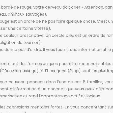
bordé de rouge, votre cerveau doit crier « Attention, dange
veau, animaux sauvages).
uge est un ordre de ne pas faire quelque chose. C’est un « 
sser une certaine vitesse).
une couleur prescriptive. Un cercle bleu est un ordre de fai
bligation de tourner).
 ne donne pas d’ordre. Il vous fournit une information util
iorité ont des formes uniques pour être reconnaissables
sé (Cédez le passage) et l’hexagone (Stop) sont les plus i
que nouveau panneau dans l’une de ces 5 familles, vo
nt d’information à un concept que vous avez déjà comp
morisation et rend l’apprentissage actif et logique.
es connexions mentales fortes. En vous concentrant sur 