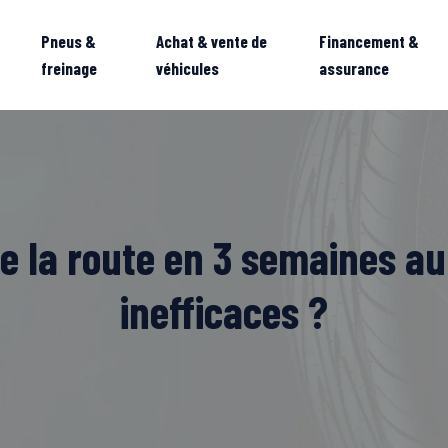
Pneus &
Achat & vente de
Financement &
freinage
véhicules
assurance
 la route en 3 semaines au 
inefficaces ?