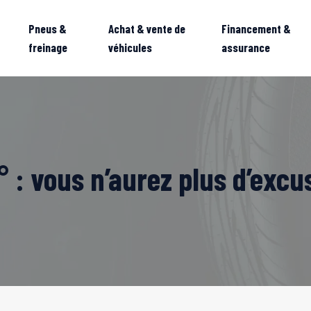
Pneus &
Achat & vente de
Financement &
freinage
véhicules
assurance
 : vous n’aurez plus d’excu