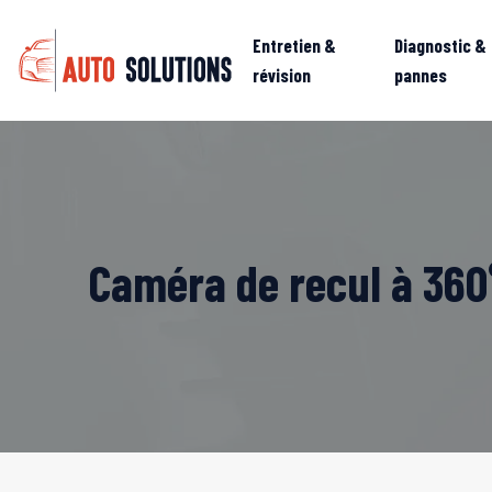
Entretien &
Diagnostic &
révision
pannes
Caméra de recul à 360°