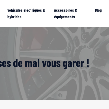
Véhicules électriques &
Accessoires &
Blog
hybrides
équipements
ses de mal vous garer !